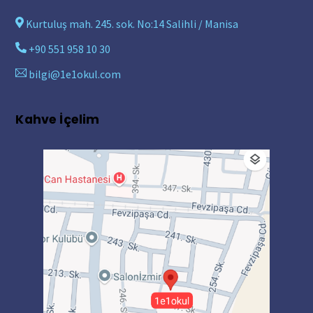
Kurtuluş mah. 245. sok. No:14 Salihli / Manisa
+90 551 958 10 30
bilgi@1e1okul.com
Kahve İçelim