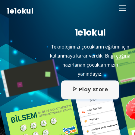
Skip
Men
1e1okul
to
content
1e1okul
Teknolojimizi çocukların eğitimi için
kullanmaya karar verdik. Bilgi çağına
hazırlanan çocuklarımızın
yanındayız.
Play Store