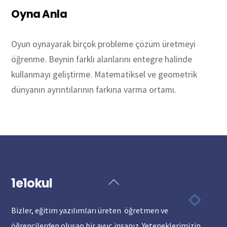
Oyna Anla
Oyun oynayarak birçok probleme çözüm üretmeyi
öğrenme. Beynin farklı alanlarını entegre halinde
kullanmayı geliştirme. Matematiksel ve geometrik
dünyanın ayrıntılarının farkına varma ortamı.
1xbet giriş
лото клуб
Win Casino
1хбет
escorte amsterdam
1xbet официальный сайт
loto club kz​
1хбет казино
s689 casino đăng nhập
jeux leon casino
jackpotpiraten casino
1 win
1e1okul
Back
To
Bizler, eğitim yazılımları üreten öğretmen ve
Top
öğrencilerden oluşan bir avuç insanız. Yeteneklerimizin