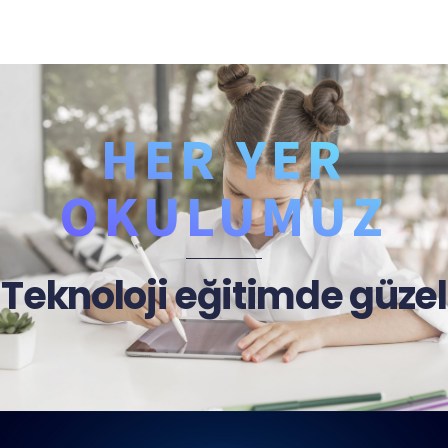
HER YER
OKULUMUZ
Teknoloji eğitimde güzel